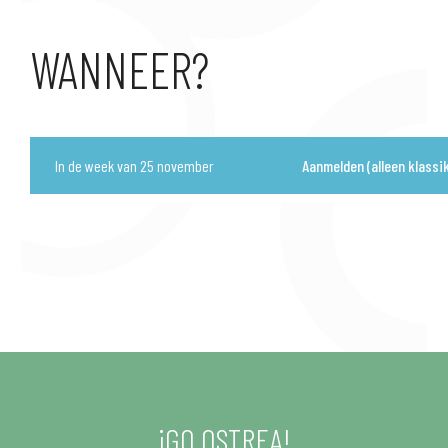
WANNEER?
In de week van 25 november
Aanmelden (alleen klassik
¡GO OSTREA!