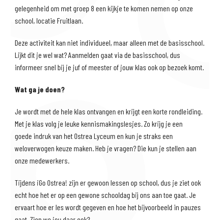
gelegenheid om met groep 8 een kijkje te komen nemen op onze
school, locatie Fruitlaan.
Deze activiteit kan niet individueel, maar alleen met de basisschool.
Lijkt dit je wel wat? Aanmelden
gaat via de basisschool, dus
informeer snel bij je juf of meester of jouw klas ook op bezoek komt.
Wat ga je doen?
Je wordt met de hele klas ontvangen en krijgt een korte rondleiding.
Met je klas volg je leuke kennismakingslesjes.
Zo krijg je
een
goede indruk van het Ostrea Lyceum en kun je straks een
weloverwogen keuze maken. Heb je vragen? Die kun je stellen aan
onze medewerkers.
Tijdens ¡Go Ostrea! zijn er gewoon lessen op school, dus je ziet ook
echt hoe het er op een gewone schooldag bij ons aan toe gaat. Je
ervaart
hoe er les wordt gegeven en hoe het bijvoorbeeld in pauzes
gaat. Zien we jou daar ook?