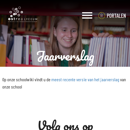
PORTALEN
Jaarverslag
OVER OSTREA
PRAKTISCHE INFO
Op onze schoolwiki vindt u de
meest recente versie van het jaarverslag
van
ACTUEEL
onze school
KERNWAARDEN
ORGANISATIE
VACATURES
Volg ons op
MEDIA