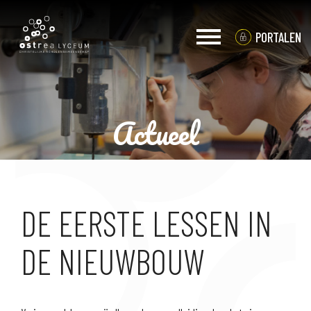
PORTALEN
Actueel
OVER OSTREA
PRAKTISCHE INFO
ACTUEEL
DE EERSTE LESSEN IN
KERNWAARDEN
DE NIEUWBOUW
ORGANISATIE
VACATURES
MEDIA