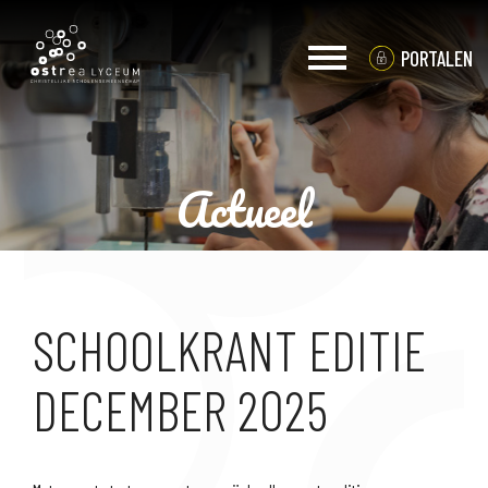
PORTALEN
Actueel
OVER OSTREA
PRAKTISCHE INFO
ACTUEEL
SCHOOLKRANT EDITIE
KERNWAARDEN
DECEMBER 2025
ORGANISATIE
VACATURES
MEDIA