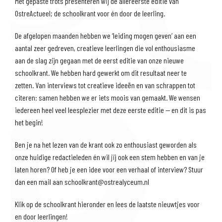
Met gepaste trots presenteren wij de allereerste editie van
OstreActueel; de schoolkrant voor én door de leerling.
JAARDOEL 2024-2025
De afgelopen maanden hebben we ‘leiding mogen geven’ aan een
aantal zeer gedreven, creatieve leerlingen die vol enthousiasme
aan de slag zijn gegaan met de eerst editie van onze nieuwe
schoolkrant. We hebben hard gewerkt om dit resultaat neer te
zetten. Van interviews tot creatieve ideeën en van schrappen tot
citeren: samen hebben we er iets moois van gemaakt. We wensen
iedereen heel veel leesplezier met deze eerste editie — en dit is pas
het begin!
Ben je na het lezen van de krant ook zo enthousiast geworden als
onze huidige redactieleden én wil jij ook een stem hebben en van je
laten horen? Of heb je een idee voor een verhaal of interview? Stuur
dan een mail aan schoolkrant@ostrealyceum.nl
Klik op de schoolkrant hieronder en lees de laatste nieuwtjes voor
en door leerlingen!